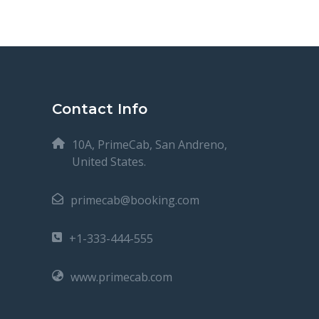
Contact Info
10A, PrimeCab, San Andreno,
United States.
primecab@booking.com
+1-333-444-555
www.primecab.com