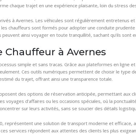
forme chaque trajet en une expérience plaisante, loin du stress 
 privés à Avernes. Les véhicules sont régulièrement entretenus e
, les chauffeurs sont formés pour adopter une conduite prudente
 peuvent ainsi voyager en toute tranquillité, sachant qu’ils sont
e Chauffeur à Avernes
cessus simple et sans tracas. Grâce aux plateformes en ligne et 
ulement. Ces outils numériques permettent de choisir le type de v
stimé du trajet, offrant ainsi une transparence totale.
roposent des options de réservation anticipée, permettant aux cli
les voyages d’affaires ou les occasions spéciales, où la ponctualit
oncentrer sur leurs activités, sans se soucier des détails logistiq
 représentent une solution de transport moderne et efficace, allia
es services répondent aux attentes des clients les plus exigeants