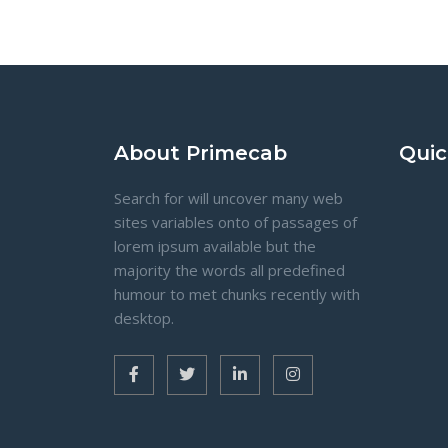
About Primecab
Quic
Search for will uncover many web
sites variables onto of passages of
lorem ipsum available but the
majority the words all predefined
humour to met chunks recently with
desktop.