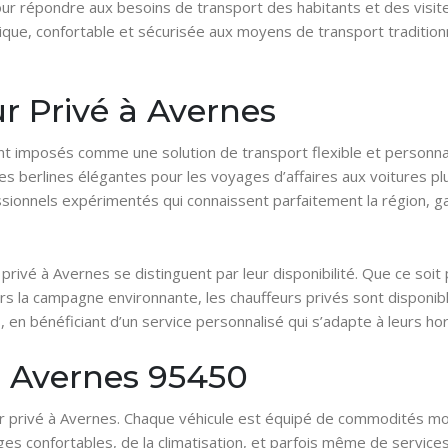
Pour répondre aux besoins de transport des habitants et des visit
que, confortable et sécurisée aux moyens de transport traditionne
r Privé à Avernes
ont imposés comme une solution de transport flexible et personn
des berlines élégantes pour les voyages d’affaires aux voitures pl
ionnels expérimentés qui connaissent parfaitement la région, gara
ur privé à Avernes se distinguent par leur disponibilité. Que ce so
s la campagne environnante, les chauffeurs privés sont disponible
, en bénéficiant d’un service personnalisé qui s’adapte à leurs ho
à Avernes 95450
ur privé à Avernes. Chaque véhicule est équipé de commodités m
es confortables, de la climatisation, et parfois même de service