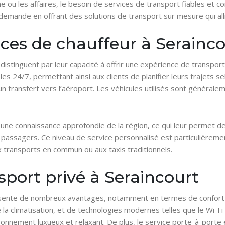
e ou les affaires, le besoin de services de transport fiables et c
demande en offrant des solutions de transport sur mesure qui all
ces de chauffeur à Serainc
 distinguent par leur capacité à offrir une expérience de transp
s 24/7, permettant ainsi aux clients de planifier leurs trajets se
u un transfert vers l’aéroport. Les véhicules utilisés sont général
t une connaissance approfondie de la région, ce qui leur permet d
s passagers. Ce niveau de service personnalisé est particulièrem
ux transports en commun ou aux taxis traditionnels.
port privé à Seraincourt
résente de nombreux avantages, notamment en termes de confort 
 la climatisation, et de technologies modernes telles que le Wi-F
nement luxueux et relaxant. De plus, le service porte-à-porte él