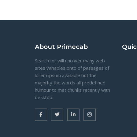
About Primecab
Quic
Search for will uncover many web
sites variables onto of passages of
lorem ipsum available but the
majority the words all predefined
humour to met chunks recently with
desktop.