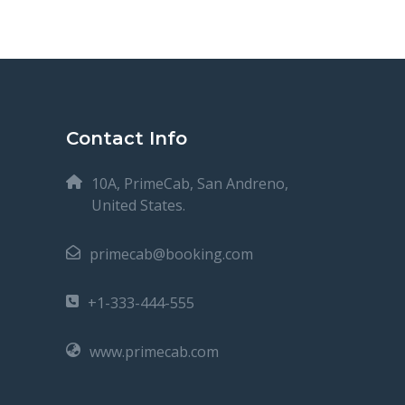
Contact Info
10A, PrimeCab, San Andreno,
United States.
primecab@booking.com
+1-333-444-555
www.primecab.com