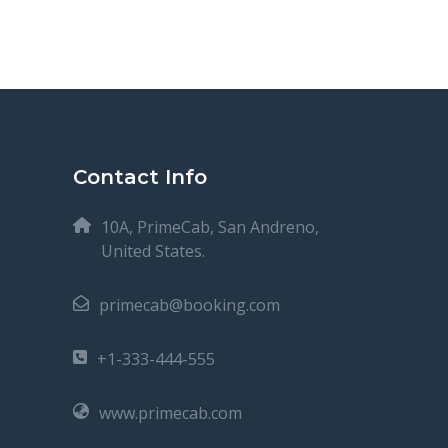
Contact Info
10A, PrimeCab, San Andreno,
United States.
primecab@booking.com
+1-333-444-555
www.primecab.com