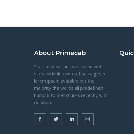
About Primecab
Quic
Search for will uncover many web
sites variables onto of passages of
lorem ipsum available but the
majority the words all predefined
humour to met chunks recently with
desktop.