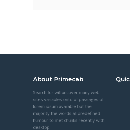
About Primecab
Quic
Search for will uncover many web
sites variables onto of passages of
lorem ipsum available but the
majority the words all predefined
humour to met chunks recently with
desktop.