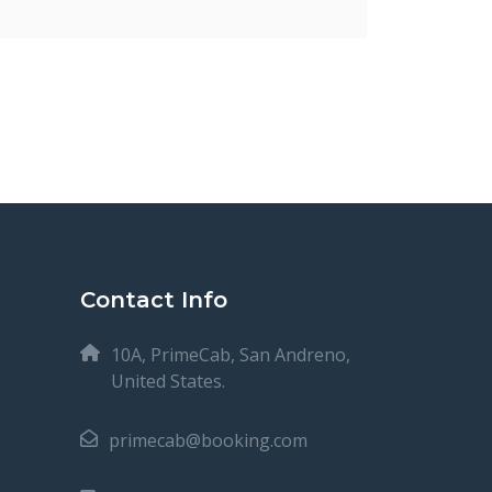
Contact Info
10A, PrimeCab, San Andreno,
United States.
primecab@booking.com