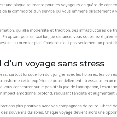
st une plaque tournante pour les voyageurs en quête de connexion
ez de la commodité d’un service qui vous emmène directement à vo
formation, qui allie modernité et tradition. Ses infrastructures de
es. En optant pour un taxi longue distance, vous soutenez égalem
besoins au premier plan. Charleroi n’est pas seulement un point d
 d’un voyage sans stress
ss, surtout lorsque l’on doit jongler avec les horaires, les corr
 transforme cette expérience potentiellement stressante en un m
vous concentrer sur le positif : la joie de l’anticipation, l’excita
un impact émotionnel profond, réduisant l’anxiété et augmentant 
eractions plus positives avec vos compagnons de route. Libéré de
des souvenirs durables. Chaque voyage devient alors une opportun