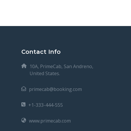
Contact Info
10A, PrimeCab, San Andreno,
United States.
primecab@booking.com
+1-333-444-555
www.primecab.com