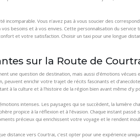
bilité incomparable. Vous n’avez pas à vous soucier des correspo
t à vos besoins et à vos envies. Cette personnalisation du servic
ort et votre satisfaction. Choisir un taxi pour une longue distance
tes sur la Route de Courtr
ment une question de destination, mais aussi d’émotions vécues e
, peuvent enrichir votre trajet de récits fascinants et d’anecdo
t à la culture et à l’histoire de la région bien avant même d’y po
’émotions intenses. Les paysages qui se succèdent, la lumière ch
phère propice à la réflexion et à l’évasion. Chaque instant passé s
ments précieux qui enrichissent votre voyage et le rendent inoub
gue distance vers Courtrai, c’est opter pour une expérience unique 