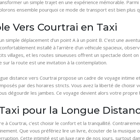
ransformer un simple trajet en une expérience mémorable. Parmi le
Explorons ensemble pourquoi ce mode de transport est bien plus 
e Vers Courtrai en Taxi
’un simple déplacement d’un point A à un point B. C’est une aventu
onfortablement installé à l’arrière d’un véhicule spacieux, obser
s villages, et les routes sinueuses offrent un spectacle dont on
r la route est une invitation à la contemplation.
ongue distance vers Courtrai propose un cadre de voyage intime e
imposés par des horaires stricts. Vous avez la liberté de choisir v
s dégourdir les jambes. Ce voyage devient alors votre propre hi
 Taxi pour la Longue Distan
à Courtrai, c’est choisir le confort et la tranquillité. Contraireme
nement. Que vous préfériez lire un livre, écouter de la musique
erruption. Cette intimité est un luxe rare de nos jours, surtout d