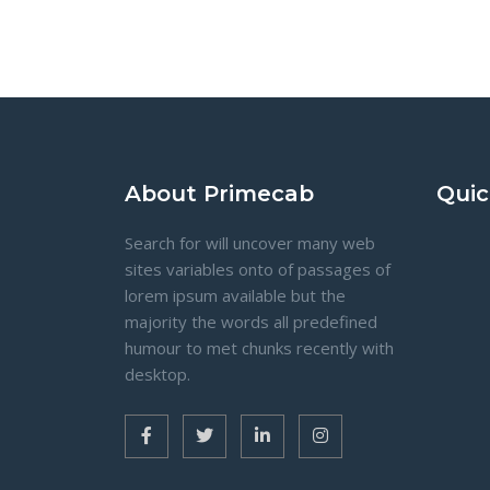
About Primecab
Quic
Search for will uncover many web
sites variables onto of passages of
lorem ipsum available but the
majority the words all predefined
humour to met chunks recently with
desktop.