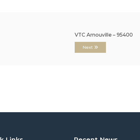
VTC Arnouville – 95400
Next
k Links
Recent News