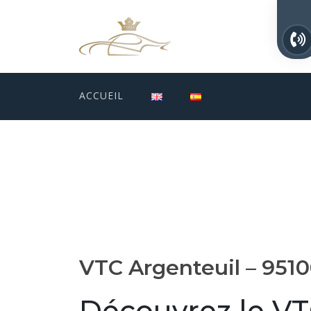
ACCUEIL
VTC Argenteuil – 951
Découvrez le VTC