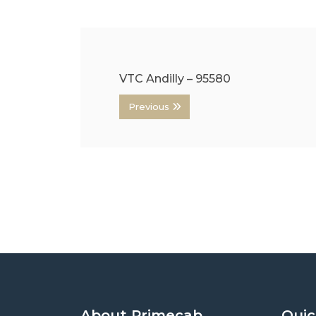
VTC Andilly – 95580
Previous
About Primecab
Quic