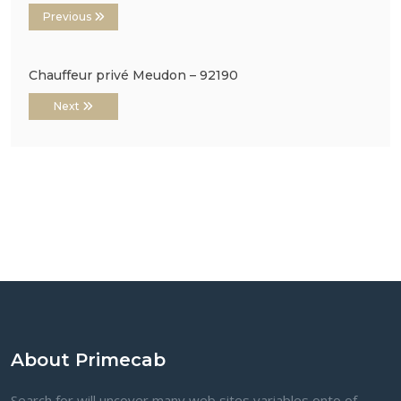
Previous
Chauffeur privé Meudon – 92190
Next
About Primecab
Search for will uncover many web sites variables onto of