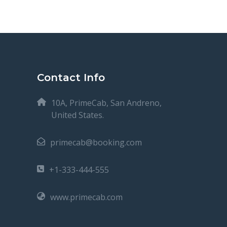
Contact Info
10A, PrimeCab, San Andreno,
United States.
primecab@booking.com
+1-333-444-555
www.primecab.com