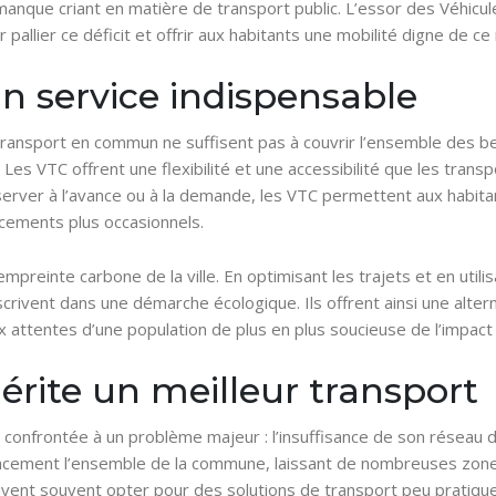
 manque criant en matière de transport public. L’essor des Véhicu
allier ce déficit et offrir aux habitants une mobilité digne de ce
n service indispensable
ransport en commun ne suffisent pas à couvrir l’ensemble des be
. Les VTC offrent une flexibilité et une accessibilité que les tra
éserver à l’avance ou à la demande, les VTC permettent aux habi
acements plus occasionnels.
’empreinte carbone de la ville. En optimisant les trajets et en uti
inscrivent dans une démarche écologique. Ils offrent ainsi une al
attentes d’une population de plus en plus soucieuse de l’impact
ite un meilleur transport
confrontée à un problème majeur : l’insuffisance de son réseau de
icacement l’ensemble de la commune, laissant de nombreuses zone
doivent souvent opter pour des solutions de transport peu prati