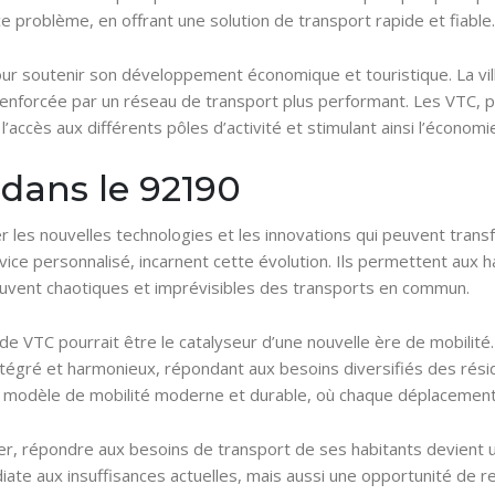
e problème, en offrant une solution de transport rapide et fiable.
ur soutenir son développement économique et touristique. La vill
é renforcée par un réseau de transport plus performant. Les VTC, par
l’accès aux différents pôles d’activité et stimulant ainsi l’économie
 dans le 92190
er les nouvelles technologies et les innovations qui peuvent tran
ervice personnalisé, incarnent cette évolution. Ils permettent aux
souvent chaotiques et imprévisibles des transports en commun.
e VTC pourrait être le catalyseur d’une nouvelle ère de mobilité
égré et harmonieux, répondant aux besoins diversifiés des réside
modèle de mobilité moderne et durable, où chaque déplacement e
er, répondre aux besoins de transport de ses habitants devient u
te aux insuffisances actuelles, mais aussi une opportunité de rep