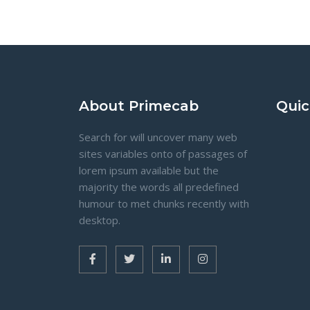
About Primecab
Quic
Search for will uncover many web
sites variables onto of passages of
lorem ipsum available but the
majority the words all predefined
humour to met chunks recently with
desktop.