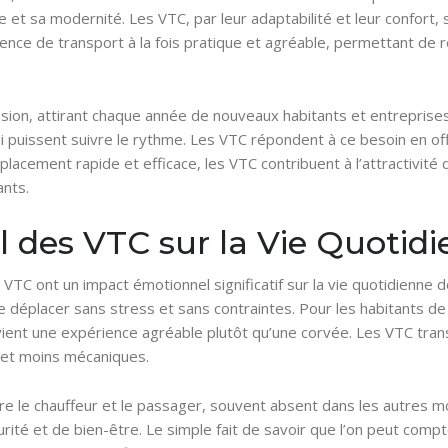
t sa modernité. Les VTC, par leur adaptabilité et leur confort, s’
nce de transport à la fois pratique et agréable, permettant de reli
nsion, attirant chaque année de nouveaux habitants et entrepris
puissent suivre le rythme. Les VTC répondent à ce besoin en offr
 déplacement rapide et efficace, les VTC contribuent à l’attracti
ants.
 des VTC sur la Vie Quotid
VTC ont un impact émotionnel significatif sur la vie quotidienne d
e déplacer sans stress et sans contraintes. Pour les habitants de
evient une expérience agréable plutôt qu’une corvée. Les VTC tra
 et moins mécaniques.
tre le chauffeur et le passager, souvent absent dans les autres m
rité et de bien-être. Le simple fait de savoir que l’on peut compt