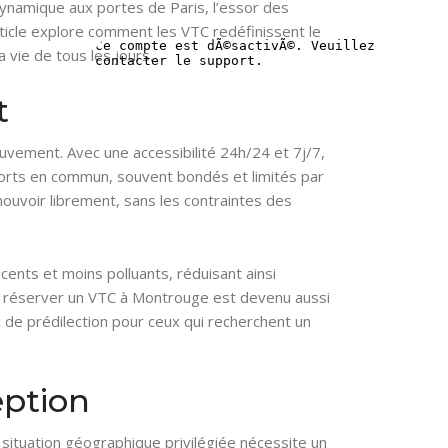
dynamique aux portes de Paris, l’essor des
rticle explore comment les VTC redéfinissent le
 vie de tous les jours.
t
uvement. Avec une accessibilité 24h/24 et 7j/7,
ports en commun, souvent bondés et limités par
mouvoir librement, sans les contraintes des
écents et moins polluants, réduisant ainsi
es, réserver un VTC à Montrouge est devenu aussi
ix de prédilection pour ceux qui recherchent un
eption
situation géographique privilégiée nécessite un