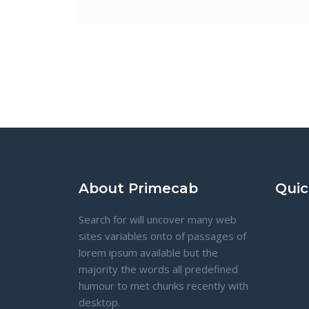
About Primecab
Quic
Search for will uncover many web
sites variables onto of passages of
lorem ipsum available but the
majority the words all predefined
humour to met chunks recently with
desktop.