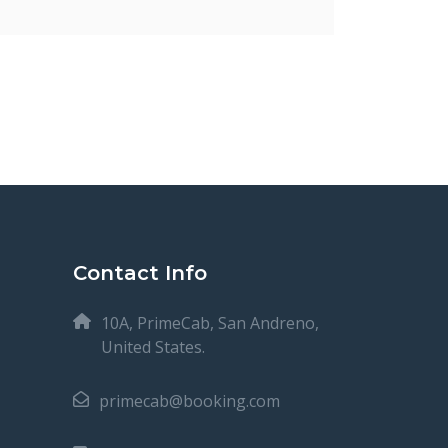
Contact Info
10A, PrimeCab, San Andreno,
United States.
primecab@booking.com